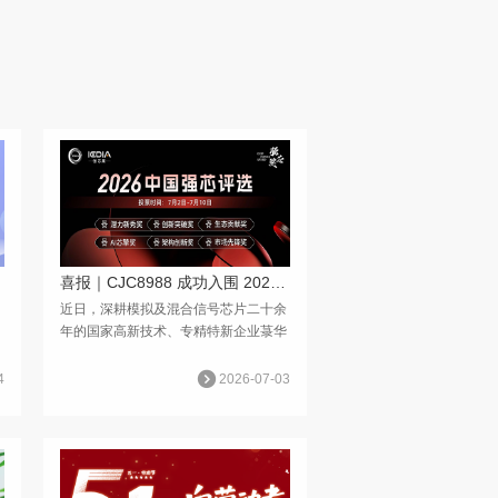
喜报｜CJC8988 成功入围 2026 中国强芯评选创新突破奖 诚邀各界同仁助力投票
，
近日，深耕模拟及混合信号芯片二十余
年的国家高新技术、专精特新企业菉华
科技（CSC IC），自研核心双通道音
频 CODEC 芯片CJC8988顺利通过
4
2026-07-03
司
「2026 中国强芯评选」组委会专家初
审，正式入围创新突破奖网络投票环
节。...