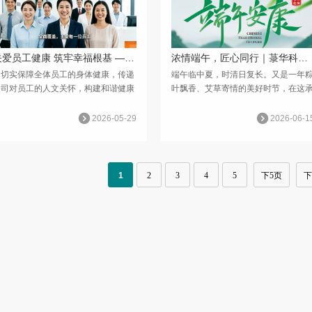
关爱员工健康 筑牢幸福根基 — 菉华科技 2026 年度员工免费体检活动顺利开展
浓情端午，匠心同行｜菉华科技祝全体同仁与合作伙伴端午安康
为切实保障全体员工的身体健康，传递
端午临中夏，时清日复长。又是一年
公司对员工的人文关怀，构建和谐健康
叶飘香、艾草寄情的美好时节，在这
企业文化，5 月 22 日，菉华科技正
载千年文脉、寓意安康顺遂的传统佳
启动 2026 年度全员免费健康体检活
来临之际，菉华科技向全体兢兢业业
2026-05-29
2026-06-1
动，为全体员工送上一份贴心的健康保
员工、默默支持的员工家属，以及长
。 &nb...
信赖、携手同行的广大客户与...
1
2
3
4
5
下5页
下