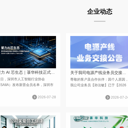
企业动态
聚力 AI 芯生态｜菉华科技正式加入深圳市人工智能行业协会
关于我司电源产线业务员交接的公告
近日，深圳市人工智能行业协会
尊敬的客户及合作伙伴：因个人原因
SAIIA）发布新晋会员名单，深圳市
我公司业务员【孙法敏】已于【2026
华科技（CSC IC）正式成为协会会
年07月24日】提出离职申请，经公司
单位，依托协会国家级 AI 产业平
批准，将于【2026年08月24日】正式
2026-07-28
2026-07-2
台，打通芯片设计与人工智能终端产业
办理离职手续，届时起不再担任我公
同通道，深化国产 AI 底层芯片创新
业务员职务。为确保各项业务平稳衔...
上...