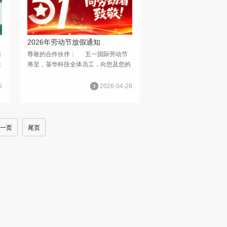
2026年劳动节放假通知
粽
尊敬的合作伙伴： 五一国际劳动节
承
将至，菉华科技全体员工，向您及您的
节
家人致以最诚挚的节日问候与美好祝
的
福！向所有深耕半导体产业、为国产芯
5
2026-04-28
期
片事业砥砺前行的奋斗者，致以最崇高
的敬意！衷心...
一页
尾页