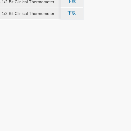
下载
3 1/2 Bit Clinical Thermometer
-
-
体温计
3 1/2 Bit Clinical Thermometer
体温计
下载
3 1/2 Bit Clinical Thermometer
-
-
体温计
3 1/2 Bit Clinical Thermometer
体温计