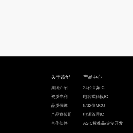
关于菉华
产品中心
集团介绍
24位音频IC
资质专利
电容式触摸IC
品质保障
8/32位MCU
产品宣传册
电源管理IC
合作伙伴
ASIC标准品/定制开发