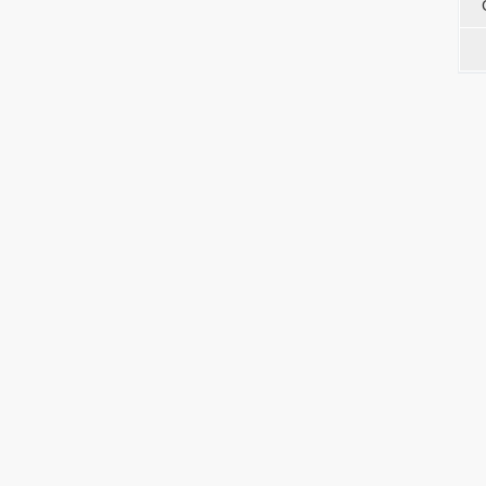
-
-
-
-
-
-
-
-