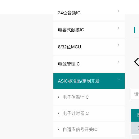
24位音频IC
电容式触摸IC
8/32位MCU
电源管理IC
ASIC标准品/定制开发
电子体温计IC
电子计时器IC
I/O Port
Interrupt
LCD Mode
Oscilla
自适应信号开关IC