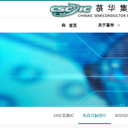
关于菉华
首页
24位音频IC
电容式触摸IC
8/32