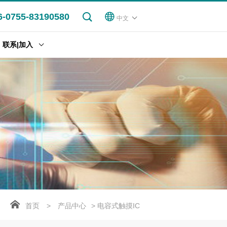
6-0755-83190580
中文
联系|加入
首页
>
产品中心
> 电容式触摸IC