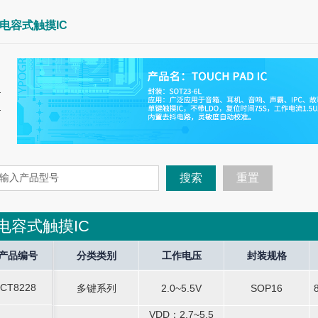
电容式触摸IC
搜索
重置
电容式触摸IC
tor
产品编号
产品编号
Current Operate
分类类别
分类类别
Current Halt
工作电压
工作电压
Current Stop
封装规格
封装规格
So
CT8228
-
多键系列
2.0~5.5V
-
-
SOP16
CT8228
多键系列
2.0~5.5V
SOP16
VDD：2.7~5.5
VDD：2.7~5.5