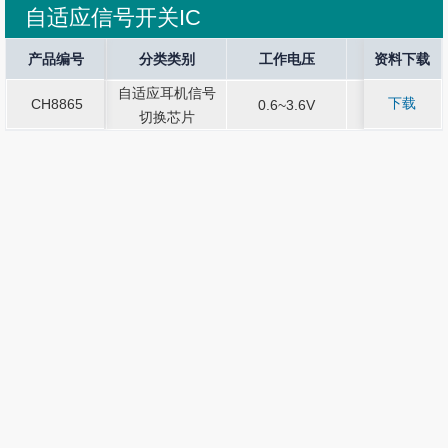
自适应信号开关IC
Current Stop
产品编号
产品编号
Sound Output
分类类别
分类类别
工作电压
工作电压
Application
资料下载
封装规格
封装规格
自适应耳机信号
自适应耳机信号
下载
CH8865
-
-
0.6~3.6V
-
SOT23-6
CH8865
0.6~3.6V
SOT23-6
切换芯片
切换芯片