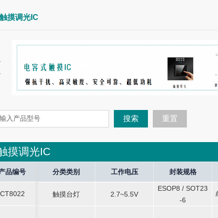
触摸调光IC
搜索
重置
触摸调光IC
tor
产品编号
产品编号
Current Operate
分类类别
分类类别
Current Halt
工作电压
工作电压
Current Stop
封装规格
封装规格
So
ESOP8 / SOT23
ESOP8 / SOT23
CT8022
-
触摸台灯
2.7~5.5V
-
-
CT8022
触摸台灯
2.7~5.5V
-6
-6