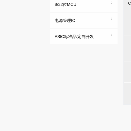
-
-
-
-
C
C
8/32位MCU
电源管理IC
-
-
-
-
ASIC标准品/定制开发
-
-
-
-
-
-
-
-
-
-
-
-
-
-
-
-