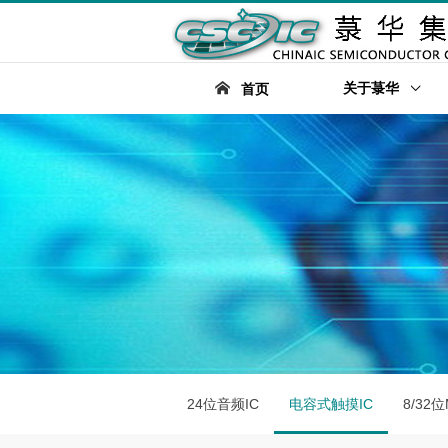
关于菉华
首页
24位音频IC
电容式触摸IC
8/32